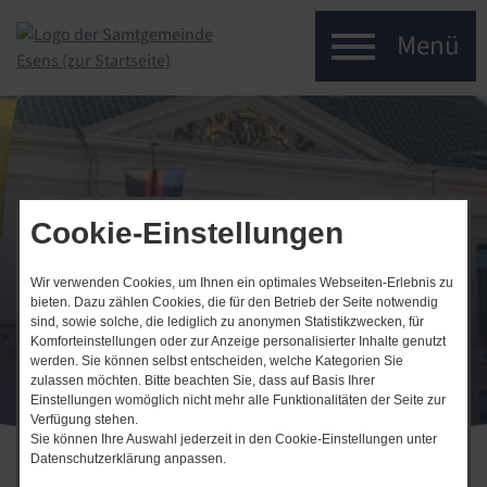
Menü
Cookie-Einstellungen
Samtgemeinde Esens
Service im Fokus
Wir verwenden Cookies, um Ihnen ein optimales Webseiten-Erlebnis zu
bieten. Dazu zählen Cookies, die für den Betrieb der Seite notwendig
sind, sowie solche, die lediglich zu anonymen Statistikzwecken, für
Komforteinstellungen oder zur Anzeige personalisierter Inhalte genutzt
werden. Sie können selbst entscheiden, welche Kategorien Sie
zulassen möchten. Bitte beachten Sie, dass auf Basis Ihrer
Einstellungen womöglich nicht mehr alle Funktionalitäten der Seite zur
Verfügung stehen.
Sie können Ihre Auswahl jederzeit in den Cookie-Einstellungen unter
Datenschutzerklärung anpassen.